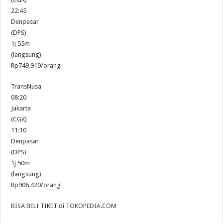
22:45
Denpasar
(DPS)
1j 55m
(langsung)
Rp749.910/orang
TransNusa
08:20
Jakarta
(CGK)
11:10
Denpasar
(DPS)
1j 50m
(langsung)
Rp906.420/orang
BISA BELI TIKET di
TOKOPEDIA.COM