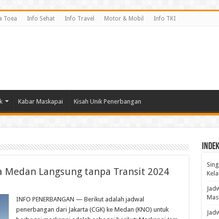
a Toea
Info Sehat
Info Travel
Motor & Mobil
Info TKI
k
Kabar Maskapai
Kisah Unik Penerbangan
Indek
Sing
a Medan Langsung tanpa Transit 2024
Kela
Jadw
Mas
INFO PENERBANGAN — Berikut adalah jadwal
penerbangan dari Jakarta (CGK) ke Medan (KNO) untuk
Jad