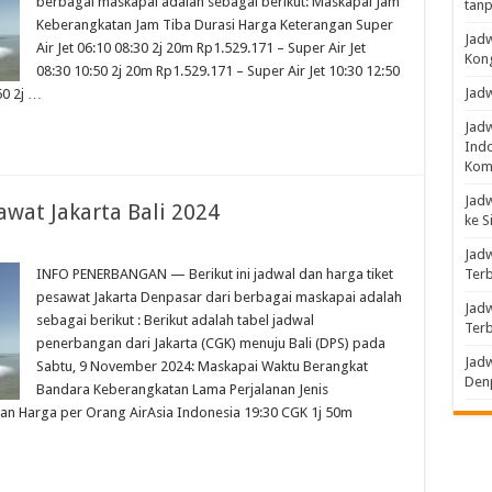
berbagai maskapai adalah sebagai berikut: Maskapai Jam
tanp
Keberangkatan Jam Tiba Durasi Harga Keterangan Super
Jadw
Air Jet 06:10 08:30 2j 20m Rp1.529.171 – Super Air Jet
Kon
08:30 10:50 2j 20m Rp1.529.171 – Super Air Jet 10:30 12:50
Jadw
50 2j …
Jad
Indo
Komp
Jadw
awat Jakarta Bali 2024
ke S
Jadw
INFO PENERBANGAN — Berikut ini jadwal dan harga tiket
Ter
pesawat Jakarta Denpasar dari berbagai maskapai adalah
Jadw
sebagai berikut : Berikut adalah tabel jadwal
Ter
penerbangan dari Jakarta (CGK) menuju Bali (DPS) pada
Jadw
Sabtu, 9 November 2024: Maskapai Waktu Berangkat
Denp
Bandara Keberangkatan Lama Perjalanan Jenis
n Harga per Orang AirAsia Indonesia 19:30 CGK 1j 50m