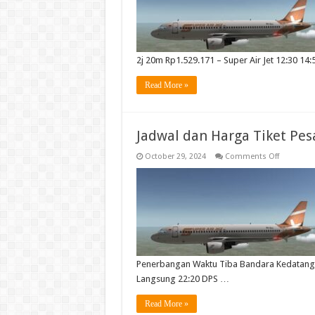
2j 20m Rp1.529.171 – Super Air Jet 12:30 14:
Read More »
Jadwal dan Harga Tiket Pes
on
October 29, 2024
Comments Off
Jadwal
dan
Harga
Tiket
Pesawat
Jakarta
Bali
2024
Penerbangan Waktu Tiba Bandara Kedatanga
Langsung 22:20 DPS …
Read More »