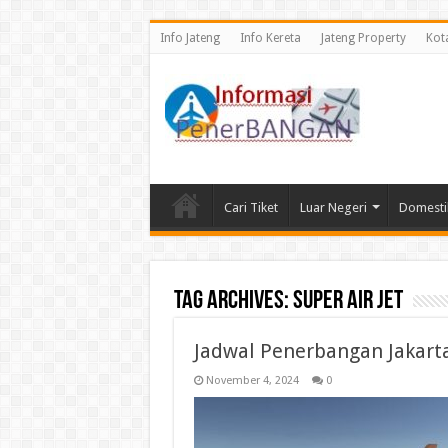
Info Jateng
Info Kereta
Jateng Property
Kot
Cari Tiket
Luar Negeri
Domesti
Tag Archives:
Super Air Jet
Jadwal Penerbangan Jakart
November 4, 2024
0