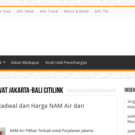
a Toea
Info Sehat
Info Travel
Motor & Mobil
Info TKI
k
Kabar Maskapai
Kisah Unik Penerbangan
at jakarta-bali citilink
Indek
Sing
: Jadwal dan Harga NAM Air dan
Kela
Jadw
Mas
NAM Air: Pilihan Terbaik untuk Perjalanan Jakarta-
Jad