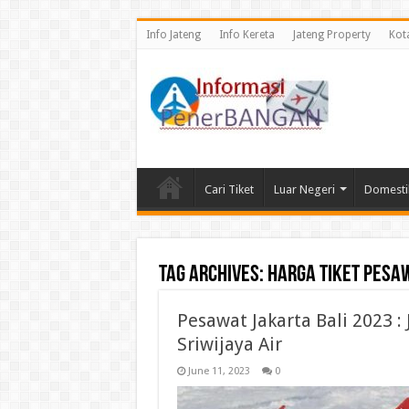
Info Jateng
Info Kereta
Jateng Property
Kot
Cari Tiket
Luar Negeri
Domesti
Tag Archives:
harga tiket pesaw
Pesawat Jakarta Bali 2023 
Sriwijaya Air
June 11, 2023
0