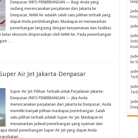
tanp
Denpasar INFO PENERBANGAN — Bagi Anda yang
sedang merencanakan perjalanan dari Jakarta ke
Jadw
Denpasar, NAM Air adalah salah satu pilihan terbaik yang
Kon
dapat Anda pertimbangkan. Maskapai ini menawarkan
Jadw
penerbangan langsung dengan kenyamanan dan fasilitas
kelas ekonomi dioperasikan oleh NAM Air. Pada penerbangan
Jad
agasi …
Indo
Komp
Jadw
ke S
Jadw
 Super Air Jet Jakarta-Denpasar
Ter
Jadw
Super Air Jet: Pilihan Terbaik untuk Perjalanan Jakarta-
Ter
Denpasar INFO PENERBANGAN — Jika Anda
Jadw
merencanakan perjalanan dari Jakarta ke Denpasar, Anda
Denp
memiliki banyak pilihan maskapai penerbangan. Salah
satu pilihan terbaik adalah Super Air Jet. Maskapai ini
menawarkan jadwal penerbangan yang nyaman dan
rapa detail penerbangan Super Air Jet yang dapat Anda
erangkatan: …